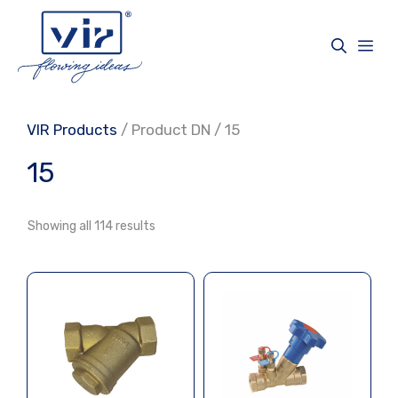
Skip
to
Me
content
VIR Products
/ Product DN / 15
15
Showing all 114 results