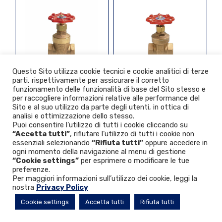
Questo Sito utilizza cookie tecnici e cookie analitici di terze
parti, rispettivamente per assicurare il corretto
110
100/100LK
funzionamento delle funzionalità di base del Sito stesso e
per raccogliere informazioni relative alle performance del
Sito e al suo utilizzo da parte degli utenti, in ottica di
analisi e ottimizzazione dello stesso.
Puoi consentire l’utilizzo di tutti i cookie cliccando su
“Accetta tutti”
, rifiutare l’utilizzo di tutti i cookie non
essenziali selezionando
“Rifiuta tutti”
oppure accedere in
ogni momento della navigazione al menu di gestione
CATEGORIES
“Cookie settings”
per esprimere o modificare le tue
preferenze.
EZCONNECT
Per maggiori informazioni sull’utilizzo dei cookie, leggi la
BALANCING
nostra
Privacy Policy
SHUT-OFF
Cookie settings
Accetta tutti
Rifiuta tutti
GATE, GLOBE AND CHECK
STRAINERS