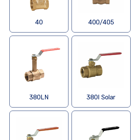
40
400/405
380LN
380I Solar