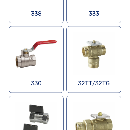
338
333
330
32TT/32TG