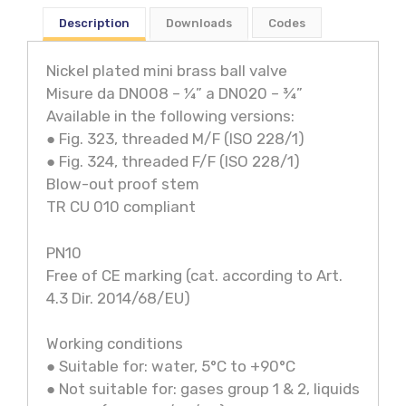
Description
Downloads
Codes
Nickel plated mini brass ball valve
Misure da DN008 – ¼” a DN020 – ¾”
Available in the following versions:
● Fig. 323, threaded M/F (ISO 228/1)
● Fig. 324, threaded F/F (ISO 228/1)
Blow-out proof stem
TR CU 010 compliant
PN10
Free of CE marking (cat. according to Art.
4.3 Dir. 2014/68/EU)
Working conditions
● Suitable for: water, 5°C to +90°C
● Not suitable for: gases group 1 & 2, liquids