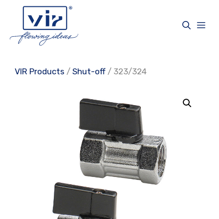
Skip
to
Me
content
VIR Products
/
Shut-off
/ 323/324