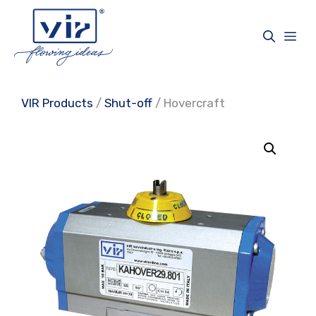
Skip
to
Me
content
VIR Products
/
Shut-off
/ Hovercraft