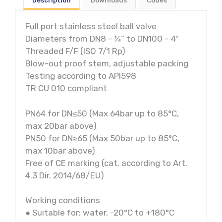
Description
Downloads
Codes
Full port stainless steel ball valve
Diameters from DN8 – ¼” to DN100 – 4″
Threaded F/F (ISO 7/1 Rp)
Blow-out proof stem, adjustable packing
Testing according to API598
TR CU 010 compliant
PN64 for DN≤50 (Max 64bar up to 85°C,
max 20bar above)
PN50 for DN≥65 (Max 50bar up to 85°C,
max 10bar above)
Free of CE marking (cat. according to Art.
4.3 Dir. 2014/68/EU)
Working conditions
● Suitable for: water, -20°C to +180°C