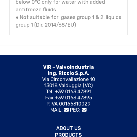
below 0°C only for water with added
antifreeze fluids
● Not suitable for: gases group 1 & 2, liquids
group 1 (Dir. 2014/68/EU)
VIR – Valvoindustria
Ing. Rizzio S.p.A.
Via Circonvallazione 10
13018 Valduggia (VC)
Tel. +39 0163 47891
Fax +39 0163 47895
P.IVA 00166310029
MAIL:
PEC:
ABOUT US
PRODUCTS