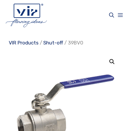
Skip
to
Me
content
VIR Products
/
Shut-off
/ 39BV0