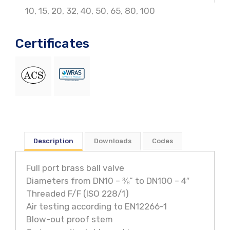
10
,
15
,
20
,
32
,
40
,
50
,
65
,
80
,
100
Certificates
Description
Downloads
Codes
Full port brass ball valve
Diameters from DN10 – ⅜” to DN100 – 4″
Threaded F/F (ISO 228/1)
Air testing according to EN12266-1
Blow-out proof stem