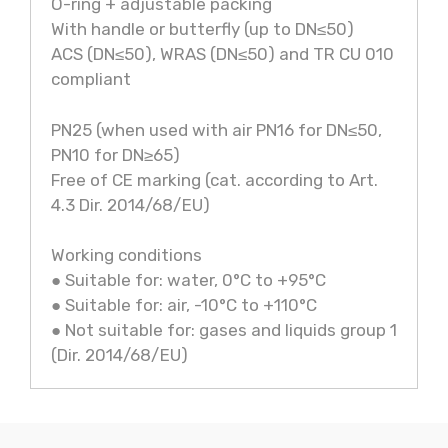
O-ring + adjustable packing
With handle or butterfly (up to DN≤50)
ACS (DN≤50), WRAS (DN≤50) and TR CU 010
compliant
PN25 (when used with air PN16 for DN≤50,
PN10 for DN≥65)
Free of CE marking (cat. according to Art.
4.3 Dir. 2014/68/EU)
Working conditions
● Suitable for: water, 0°C to +95°C
● Suitable for: air, -10°C to +110°C
● Not suitable for: gases and liquids group 1
(Dir. 2014/68/EU)