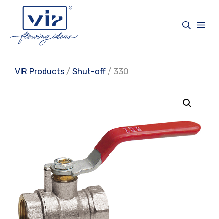
Skip
to
Me
content
VIR Products
/
Shut-off
/ 330