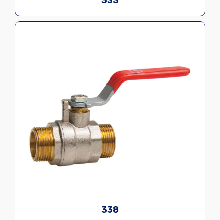
333
338