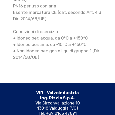
PN16 per uso con aria
Esente marcatura CE (cat. secondo Art. 4.3
Dir. 2014/68/UE)
Condizioni di esercizio
● Idoneo per: acqua, da 0°C a +150°C
● Idoneo per: aria, da -10°C a +150°C
● Non idoneo per: gas e liquidi gruppo 1 (Dir.
2014/68/UE)
VIR – Valvoindustria
Ing. Rizzio S.p.A.
Via Circonvallazione 10
13018 Valduggia (VC)
Tel. +39 0163 47891