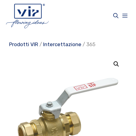
Vai
al
Me
contenuto
Prodotti VIR
/
Intercettazione
/ 365