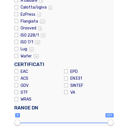
A saldare
3
Calotta/ogiva
4
EzPress
6
Flangiata
22
Grooved
3
ISO 228/1
71
ISO 7/1
43
Lug
12
Wafer
18
CERTIFICATI
EAC
EPD
ACS
EN331
GDV
SINTEF
STF
VA
WRAS
RANGE DN
8
600