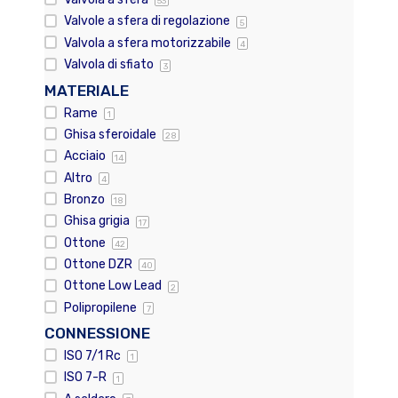
53
Valvole a sfera di regolazione
5
Valvola a sfera motorizzabile
4
Valvola di sfiato
3
MATERIALE
Rame
1
Ghisa sferoidale
28
Acciaio
14
Altro
4
Bronzo
18
Ghisa grigia
17
Ottone
42
Ottone DZR
40
Ottone Low Lead
2
Polipropilene
7
CONNESSIONE
ISO 7/1 Rc
1
ISO 7-R
1