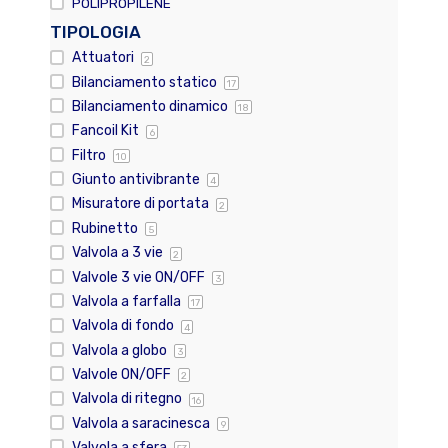
POLIPROPILENE
TIPOLOGIA
Attuatori
2
Bilanciamento statico
17
Bilanciamento dinamico
18
Fancoil Kit
6
Filtro
10
Giunto antivibrante
4
Misuratore di portata
2
Rubinetto
5
Valvola a 3 vie
2
Valvole 3 vie ON/OFF
3
Valvola a farfalla
17
Valvola di fondo
4
Valvola a globo
3
Valvole ON/OFF
2
Valvola di ritegno
16
Valvola a saracinesca
9
Valvola a sfera