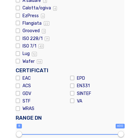
A saldare
3
Calotta/ogiva
4
EzPress
6
Flangiata
22
Grooved
3
ISO 228/1
71
ISO 7/1
43
Lug
12
Wafer
18
CERTIFICATI
EAC
EPD
ACS
EN331
GDV
SINTEF
STF
VA
WRAS
RANGE DN
8
600