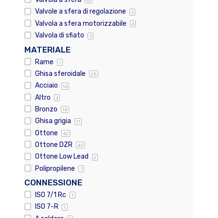
53
Valvole a sfera di regolazione
5
Valvola a sfera motorizzabile
4
Valvola di sfiato
3
MATERIALE
Rame
1
Ghisa sferoidale
28
Acciaio
14
Altro
4
Bronzo
18
Ghisa grigia
17
Ottone
42
Ottone DZR
40
Ottone Low Lead
2
Polipropilene
7
CONNESSIONE
ISO 7/1 Rc
1
ISO 7-R
1