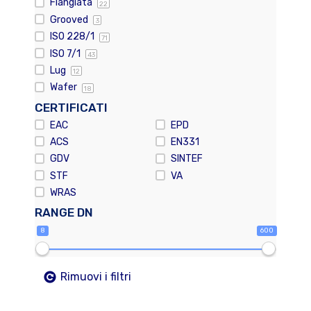
Flangiata
22
Grooved
3
ISO 228/1
71
ISO 7/1
43
Lug
12
Wafer
18
CERTIFICATI
EAC
EPD
ACS
EN331
GDV
SINTEF
STF
VA
WRAS
RANGE DN
8
600
Rimuovi i filtri