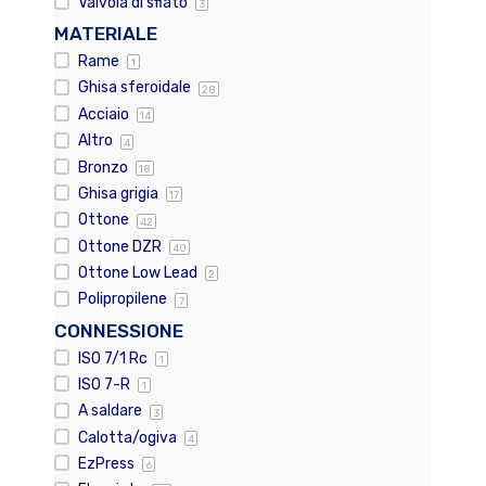
Valvola di sfiato
3
MATERIALE
Rame
1
Ghisa sferoidale
28
Acciaio
14
Altro
4
Bronzo
18
Ghisa grigia
17
Ottone
42
Ottone DZR
40
Ottone Low Lead
2
Polipropilene
7
CONNESSIONE
ISO 7/1 Rc
1
ISO 7-R
1
A saldare
3
Calotta/ogiva
4
EzPress
6