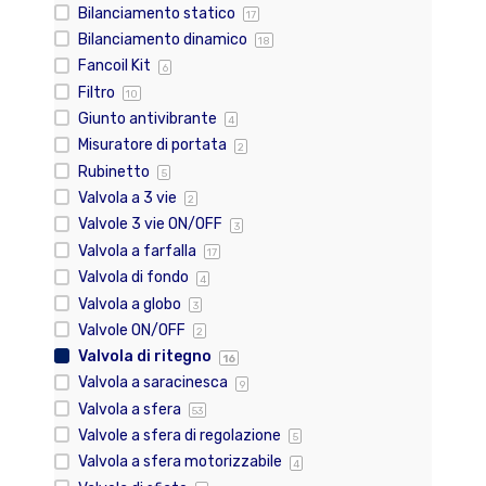
Bilanciamento statico
17
Bilanciamento dinamico
18
Fancoil Kit
6
Filtro
10
Giunto antivibrante
4
Misuratore di portata
2
Rubinetto
5
Valvola a 3 vie
2
Valvole 3 vie ON/OFF
3
Valvola a farfalla
17
Valvola di fondo
4
Valvola a globo
3
Valvole ON/OFF
2
Valvola di ritegno
16
Valvola a saracinesca
9
Valvola a sfera
53
Valvole a sfera di regolazione
5
Valvola a sfera motorizzabile
4