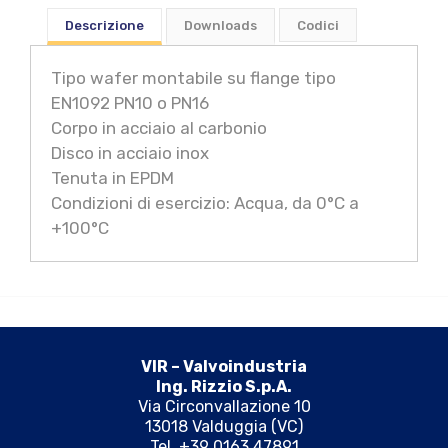
Descrizione
Downloads
Codici
Tipo wafer montabile su flange tipo
EN1092 PN10 o PN16
Corpo in acciaio al carbonio
Disco in acciaio inox
Tenuta in EPDM
Condizioni di esercizio: Acqua, da 0°C a
+100°C
VIR – Valvoindustria
Ing. Rizzio S.p.A.
Via Circonvallazione 10
13018 Valduggia (VC)
Tel. +39 0163 47891