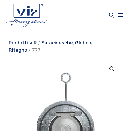
Vai
al
Me
contenuto
Prodotti VIR
/
Saracinesche, Globo e
Ritegno
/ 777