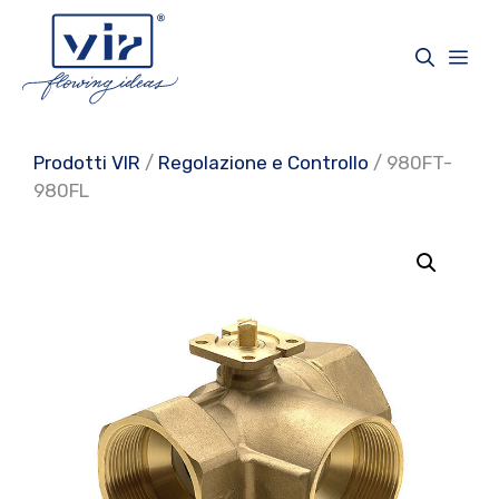
Vai
al
Me
contenuto
Prodotti VIR
/
Regolazione e Controllo
/ 980FT-
980FL