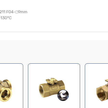
5211 F04-□9mm
 +130°C