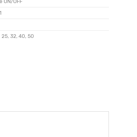
le ON/OFF
1
,
25
,
32
,
40
,
50