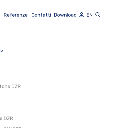
Referenze
Contatti
Download
EN
lo
ttone DZR
e DZR