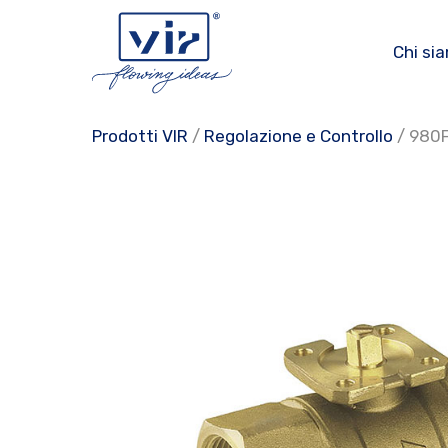
Vai
al
Chi si
contenuto
Prodotti VIR
/
Regolazione e Controllo
/ 980