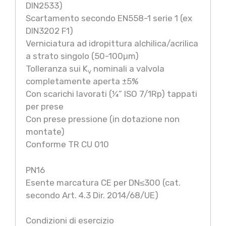
DIN2533)
Scartamento secondo EN558-1 serie 1 (ex
DIN3202 F1)
Verniciatura ad idropittura alchilica/acrilica
a strato singolo (50-100μm)
Tolleranza sui K
nominali a valvola
v
completamente aperta ±5%
Con scarichi lavorati (¼” ISO 7/1Rp) tappati
per prese
Con prese pressione (in dotazione non
montate)
Conforme TR CU 010
PN16
Esente marcatura CE per DN≤300 (cat.
secondo Art. 4.3 Dir. 2014/68/UE)
Condizioni di esercizio