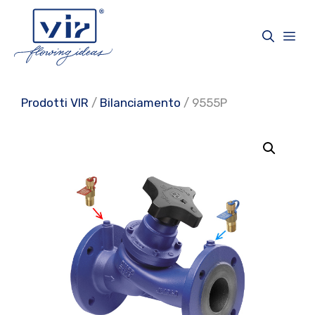
Vai
al
Me
contenuto
Prodotti VIR
/
Bilanciamento
/ 9555P