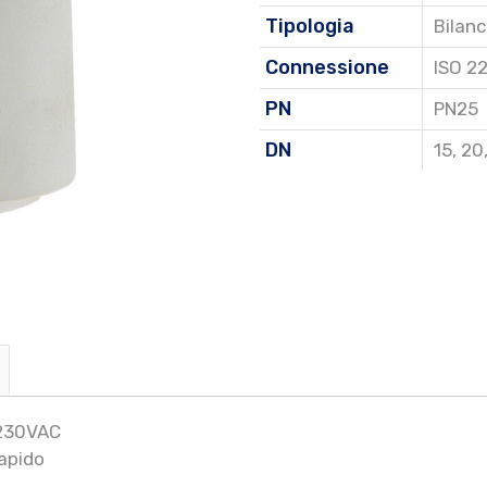
Tipologia
Bilan
Connessione
ISO 2
PN
PN25
DN
15
,
20
 230VAC
apido