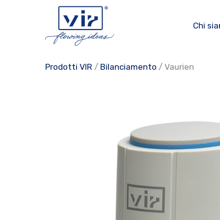
Vai
al
Chi si
contenuto
Prodotti VIR
/
Bilanciamento
/ Vaurien