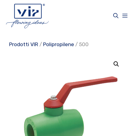
Vai
al
Me
contenuto
Prodotti VIR
/
Polipropilene
/ 500