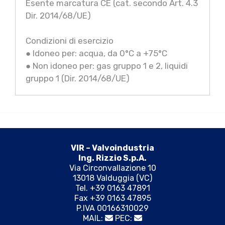
Esente marcatura CE (cat. secondo Art. 4.3
Dir. 2014/68/UE)
Condizioni di esercizio
● Idoneo per: acqua, da 0°C a +75°C
● Non idoneo per: gas gruppo 1 e 2, liquidi
gruppo 1 (Dir. 2014/68/UE)
VIR – Valvoindustria
Ing. Rizzio S.p.A.
Via Circonvallazione 10
13018 Valduggia (VC)
Tel. +39 0163 47891
Fax +39 0163 47895
P.IVA 00166310029
MAIL:
PEC: