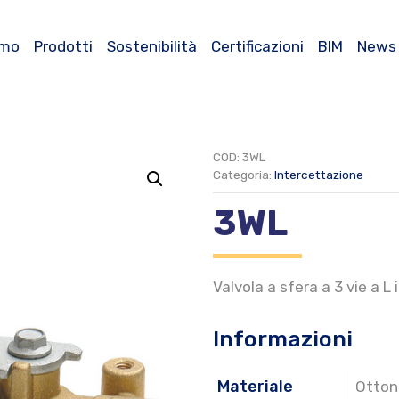
amo
Prodotti
Sostenibilità
Certificazioni
BIM
News
COD:
3WL
Categoria:
Intercettazione
3WL
Valvola a sfera a 3 vie a L
Informazioni
Materiale
Otton