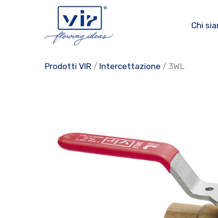
Vai
al
Chi si
contenuto
Prodotti VIR
/
Intercettazione
/ 3WL