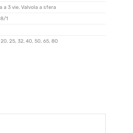
a a 3 vie
,
Valvola a sfera
28/1
,
20
,
25
,
32
,
40
,
50
,
65
,
80