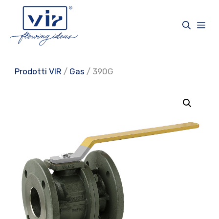
Vai
al
Me
contenuto
Prodotti VIR
/
Gas
/ 390G