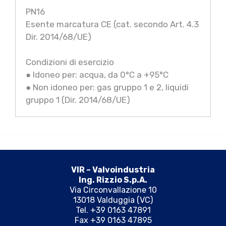
PN16
Esente marcatura CE (cat. secondo Art. 4.3
Dir. 2014/68/UE)
Condizioni di esercizio
● Idoneo per: acqua, da 0°C a +95°C
● Non idoneo per: gas gruppo 1 e 2, liquidi
gruppo 1 (Dir. 2014/68/UE)
VIR – Valvoindustria
Ing. Rizzio S.p.A.
Via Circonvallazione 10
13018 Valduggia (VC)
Tel. +39 0163 47891
Fax +39 0163 47895