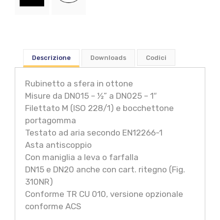
Descrizione
Downloads
Codici
Rubinetto a sfera in ottone
Misure da DN015 – ½” a DN025 – 1″
Filettato M (ISO 228/1) e bocchettone
portagomma
Testato ad aria secondo EN12266-1
Asta antiscoppio
Con maniglia a leva o farfalla
DN15 e DN20 anche con cart. ritegno (Fig.
310NR)
Conforme TR CU 010, versione opzionale
conforme ACS