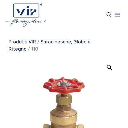
Vai
al
Me
contenuto
Prodotti VIR
/
Saracinesche, Globo e
Ritegno
/ 110