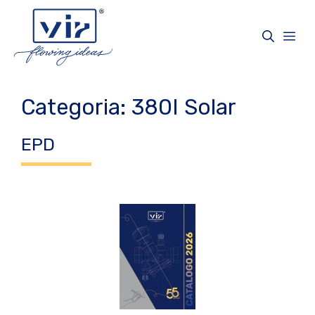
Vai
al
Me
contenuto
Categoria:
380I Solar
EPD