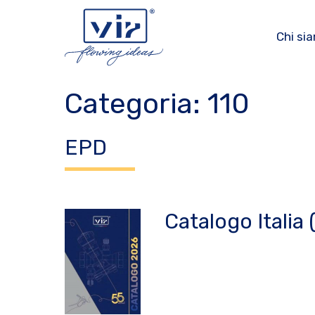
Vai
al
Chi si
contenuto
Categoria:
110
EPD
Catalogo Italia 