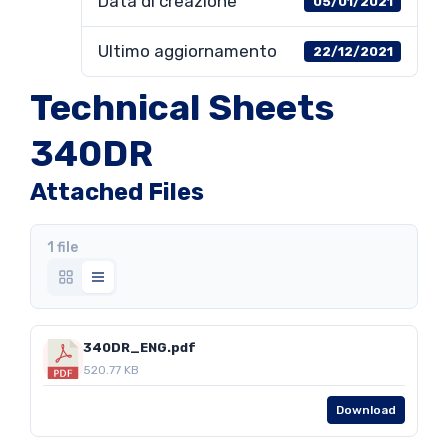
Data di creazione
05/01/2021
Ultimo aggiornamento
22/12/2021
Technical Sheets
340DR
Attached Files
1 file
340DR_ENG.pdf
520.77 KB
Download