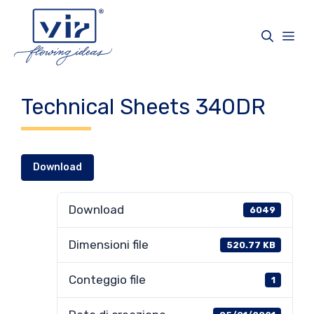
Vai
al
Me
contenuto
Technical Sheets 340DR
Download
Download
6049
Dimensioni file
520.77 KB
Conteggio file
1