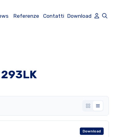
ews
Referenze
Contatti
Download
s 293LK
Download