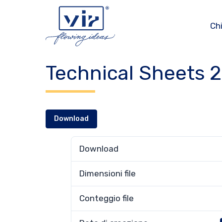
Vai
al
Ch
contenuto
Technical Sheets 
Download
Download
Dimensioni file
Conteggio file