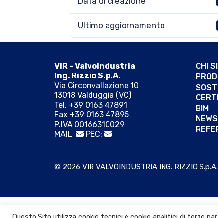
Data di creazione
Ultimo aggiornamento
VIR – Valvoindustria
CHI S
Ing. Rizzio S.p.A.
PROD
Via Circonvallazione 10
SOSTE
13018 Valduggia (VC)
CERTI
Tel. +39 0163 47891
BIM
Fax +39 0163 47895
NEWS
P.IVA 00166310029
REFE
MAIL:
PEC:
© 2026 VIR VALVOINDUSTRIA ING. RIZZIO S.p.A.
Questo Sito utilizza cookie tecnici e cookie analitici di terze p