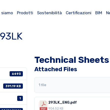
i siamo
Prodotti
Sostenibilità
Certificazioni
BIM
N
293LK
Technical Sheet
Attached Files
6493
1 file
391.19 KB
1
293LK_ENG.pdf
904.52 KB