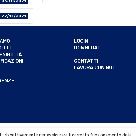
05/01/2021
22/12/2021
IAMO
LOGIN
OTTI
DOWNLOAD
NIBILITÀ
FICAZIONI
CONTATTI
LAVORA CON NOI
RENZE
arti, rispettivamente per assicurare il corretto funzionamento delle