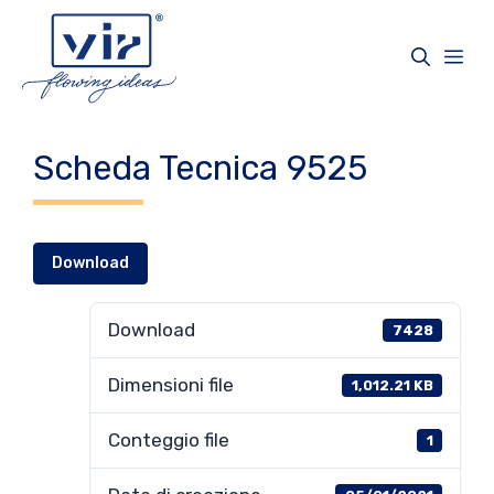
Vai
al
Me
contenuto
Scheda Tecnica 9525
Download
Download
7428
Dimensioni file
1,012.21 KB
Conteggio file
1