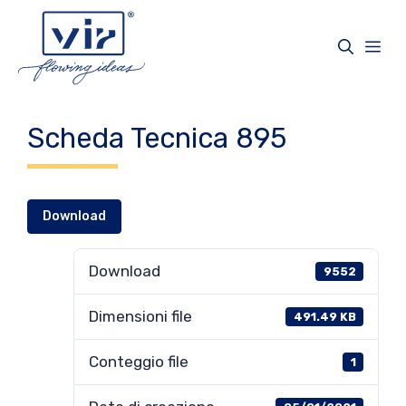
Vai
al
Me
contenuto
Scheda Tecnica 895
Download
Download
9552
Dimensioni file
491.49 KB
Conteggio file
1