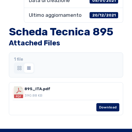
Data di creazione
05/01/2021
Ultimo aggiornamento
20/12/2021
Scheda Tecnica 895
Attached Files
1 file
895_ITA.pdf
390.88 KB
Download