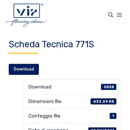
Vai
al
Me
contenuto
Scheda Tecnica 771S
Download
Download
5838
Dimensioni file
433.49 KB
Conteggio file
1