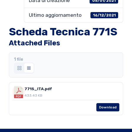
Data di creazione
05/01/2021
Ultimo aggiornamento
16/12/2021
Scheda Tecnica 771S
Attached Files
1 file
771S_ITA.pdf
433.43 KB
Download