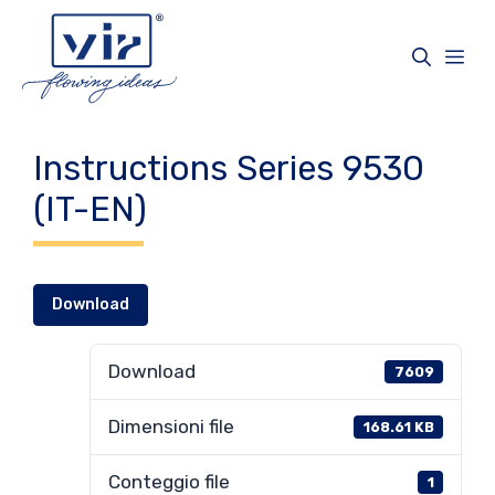
Vai
al
Me
contenuto
Instructions Series 9530
(IT-EN)
Download
Download
7609
Dimensioni file
168.61 KB
Conteggio file
1